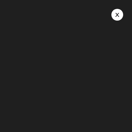
ahis
bahsegel
bahsegel
bahsegel
bahsegel resmi adre
INICIO
x
NOSOTROS
MENU
BLOG
GALERÍA DE
FOTOS
CONTÁCTANOS