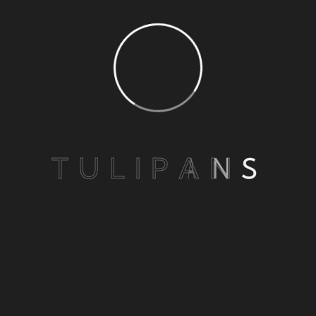
L
Lunch
Starters
T
U
L
I
P
A
N
S