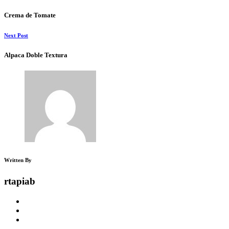
Crema de Tomate
Next Post
Alpaca Doble Textura
Written By
rtapiab