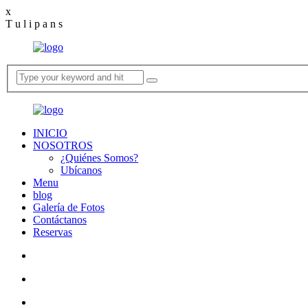
egel
x
bahsegel
bahsegel
bahsegel resmi adresi
T
u
l
i
p
a
n
s
INICIO
NOSOTROS
¿Quiénes Somos?
Ubícanos
Menu
blog
Galería de Fotos
Contáctanos
Reservas