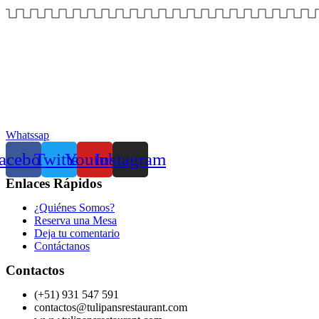
Whatssap
acebook
Twitter
Youtube
Instagram
Enlaces Rápidos
¿Quiénes Somos?
Reserva una Mesa
Deja tu comentario
Contáctanos
Contactos
(+51) 931 547 591
contactos@tulipansrestaurant.com