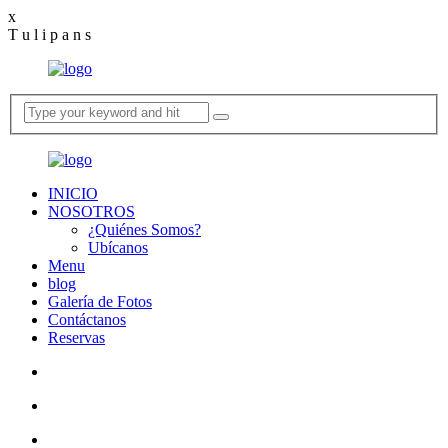
bahsegel
x
bahsegel
bahsegel
bahsegel resmi adresi
T
u
l
i
p
a
n
s
INICIO
NOSOTROS
¿Quiénes Somos?
Ubícanos
Menu
blog
Galería de Fotos
Contáctanos
Reservas