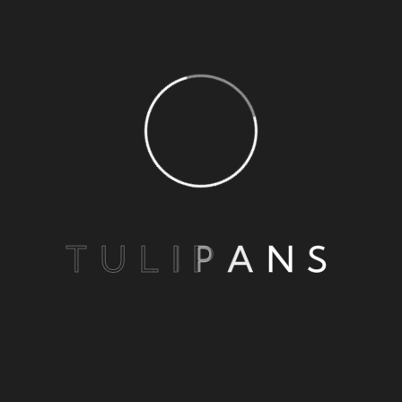
Con Pan Aceites
Senectus et netus...
$
38.00
ADD TO CART
T
U
L
I
P
A
N
S
Aceite Cons Pan
Quam, feugiat vitae,...
$
33.00
ADD TO CART