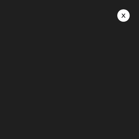
ibahis
bahsegel
bahsegel
bahsegel
bahsegel resmi adr
x
Lubina Marinada
HOME
LUBINA MARINADA