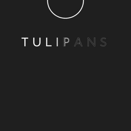
WRITTEN BY
rtapiab
T
U
L
I
P
A
N
S