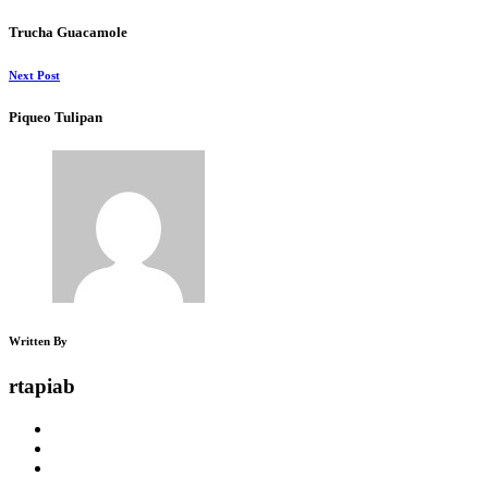
Trucha Guacamole
Next Post
Piqueo Tulipan
Written By
rtapiab