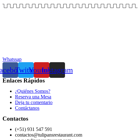
Whatssap
acebook
Twitter
Youtube
Instagram
Enlaces Rápidos
¿Quiénes Somos?
Reserva una Mesa
Deja tu comentario
Contáctanos
Contactos
(+51) 931 547 591
contactos@tulipansrestaurant.com