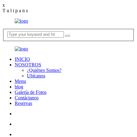
ahsegel
x
bahsegel
bahsegel
bahsegel resmi adresi
T
u
l
i
p
a
n
s
INICIO
NOSOTROS
¿Quiénes Somos?
Ubícanos
Menu
blog
Galería de Fotos
Contáctanos
Reservas