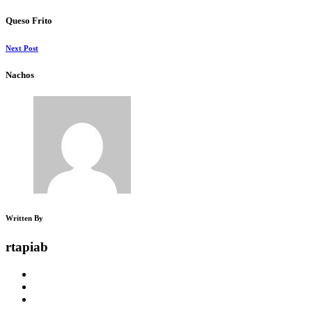
Queso Frito
Next Post
Nachos
Written By
rtapiab