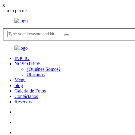
gel
x
bahsegel
bahsegel
bahsegel resmi adresi
T
u
l
i
p
a
n
s
INICIO
NOSOTROS
¿Quiénes Somos?
Ubícanos
Menu
blog
Galería de Fotos
Contáctanos
Reservas