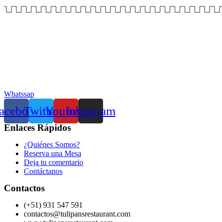
Whatssap
acebook
Twitter
Youtube
Instagram
Enlaces Rápidos
¿Quiénes Somos?
Reserva una Mesa
Deja tu comentario
Contáctanos
Contactos
(+51) 931 547 591
contactos@tulipansrestaurant.com